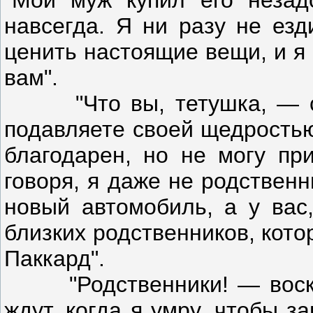
"Мой муж купил его незад
навсегда. Я ни разу не езд
ценить настоящие вещи, и я
вам".
"Что вы, тетушка, — ск
подавляете своей щедростью
благодарен, но не могу при
говоря, я даже не родственн
новый автомобиль, а у вас,
близких родственников, кото
Паккард".
"Родственники! — воскли
ждут, когда я умру, чтобы з