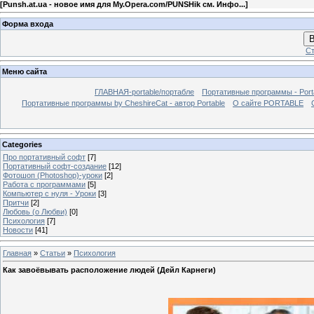
[
Punsh.at.ua - новое имя для My.Opera.com/PUNSHik см. Инфо...
]
Форма входа
В
Ст
Меню сайта
ГЛАВНАЯ-portable/портабле
Портативные программы - Port
Портативные программы by CheshireCat - автор Portable
О сайте PORTABLE
Categories
Про портативный софт
[7]
Портативный софт-создание
[12]
Фотошоп (Photoshop)-уроки
[2]
Работа с программами
[5]
Компьютер с нуля - Уроки
[3]
Притчи
[2]
Любовь (о Любви)
[0]
Психология
[7]
Новости
[41]
Главная
»
Статьи
»
Психология
Как завоёвывать расположение людей (Дейл Карнеги)