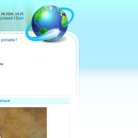
.08.2026, 14:25
истрация
|
Вход
portable?
на
аться