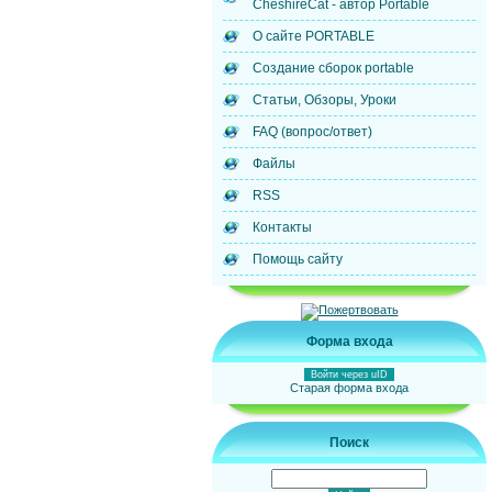
CheshireCat - автор Portable
О сайте PORTABLE
Создание сборок portable
Статьи, Обзоры, Уроки
FAQ (вопрос/ответ)
Файлы
RSS
Контакты
Помощь сайту
Форма входа
Войти через uID
Старая форма входа
Поиск