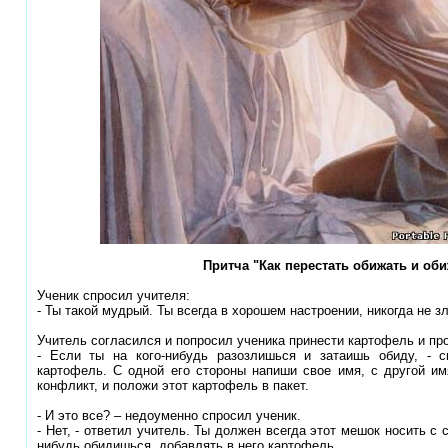
Притча "Как перестать обижать и об
Ученик спросил учителя:
- Ты такой мудрый. Ты всегда в хорошем настроении, никогда не з
Учитель согласился и попросил ученика принести картофель и про
- Если ты на кого-нибудь разозлишься и затаишь обиду, - с
картофель. С одной его стороны напиши свое имя, с другой им
конфликт, и положи этот картофель в пакет.
- И это все? – недоуменно спросил ученик.
- Нет, - ответил учитель. Ты должен всегда этот мешок носить с с
нибудь обидишься, добавлять в него картофель.