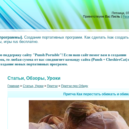
Пятница, 07
Приветствуем Вас
Гость
|
Рег
 программы).
Создание портативных программ. Как сделать /как создать 
, игры rus бесплатно.
 поддержку сайту "Punsh Portable"! Если наш сайт помог вам в создании
, то любая сумма от вас сподвигнет команду сайта (Punsh + CheshireCat) 
 создание новых портативных программ.
Статьи, Обзоры, Уроки
Главная
»
Статьи, Уроки
»
Притчи
»
Притчи про Обиду
Притча Как перестать обижать и обиж