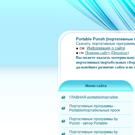
Portable Punsh (портативные
Скачать портативные программы
● см.
Информация о сайте
● см.
Помощь сайту (Donation)
Вы можете оказать материальную
портативных/портабельных сборок
дальнейшее развитие сайта и на
Меню сайта
ГЛАВНАЯ-portable/портабле
Портативные программы -
Portable/портабельные проги
Портативные программы by
Punsh - автор Portable
Портативные программы by