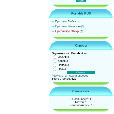
Portable RUS
Притчи о Любви
[0]
Притчи о Жадности
[0]
Притчи про Обиду
[2]
Опросы
Оцените сайт Punsh.at.ua
Отлично
Хорошо
Неплохо
Плохо
Результаты
|
Архив опросов
Всего ответов:
520
Статистика
Онлайн всего:
1
Гостей:
1
Пользователей:
0